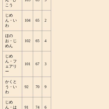
こう
じめ
ん・い
104
65
2
わ
ほの
お・じ
102
65
4
めん
じめ
ん・フ
101
67
3
ェアリ
ー
かくと
う・い
92
70
9
わ
じめ
ん・は
91
74
6