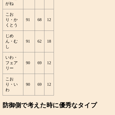
がね
こお
り・か
91
68
12
くとう
じめ
ん・む
91
62
18
し
いわ・
フェア
90
69
12
リー
こお
り・い
90
69
12
わ
防御側で考えた時に優秀なタイプ