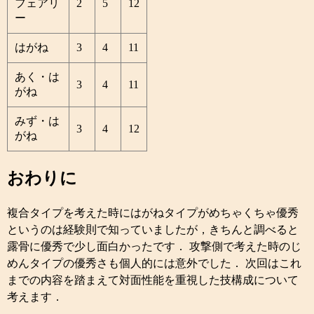
フェアリ
2
5
12
ー
はがね
3
4
11
あく・は
3
4
11
がね
みず・は
3
4
12
がね
おわりに
複合タイプを考えた時にはがねタイプがめちゃくちゃ優秀
というのは経験則で知っていましたが，きちんと調べると
露骨に優秀で少し面白かったです． 攻撃側で考えた時のじ
めんタイプの優秀さも個人的には意外でした． 次回はこれ
までの内容を踏まえて対面性能を重視した技構成について
考えます．