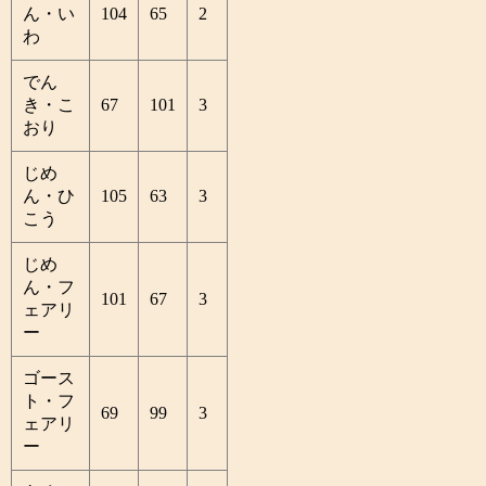
ん・い
104
65
2
わ
でん
き・こ
67
101
3
おり
じめ
ん・ひ
105
63
3
こう
じめ
ん・フ
101
67
3
ェアリ
ー
ゴース
ト・フ
69
99
3
ェアリ
ー