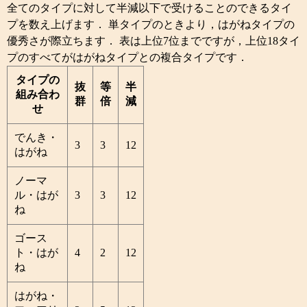
全てのタイプに対して半減以下で受けることのできるタイ
プを数え上げます． 単タイプのときより，はがねタイプの
優秀さが際立ちます． 表は上位7位までですが，上位18タイ
プのすべてがはがねタイプとの複合タイプです．
タイプの
抜
等
半
組み合わ
群
倍
減
せ
でんき・
3
3
12
はがね
ノーマ
ル・はが
3
3
12
ね
ゴース
ト・はが
4
2
12
ね
はがね・