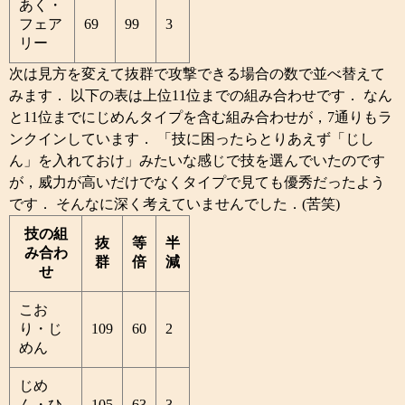
あく・
フェア
69
99
3
リー
次は見方を変えて抜群で攻撃できる場合の数で並べ替えて
みます． 以下の表は上位11位までの組み合わせです． なん
と11位までにじめんタイプを含む組み合わせが，7通りもラ
ンクインしています． 「技に困ったらとりあえず「じし
ん」を入れておけ」みたいな感じで技を選んでいたのです
が，威力が高いだけでなくタイプで見ても優秀だったよう
です． そんなに深く考えていませんでした．(苦笑)
技の組
抜
等
半
み合わ
群
倍
減
せ
こお
り・じ
109
60
2
めん
じめ
ん・ひ
105
63
3