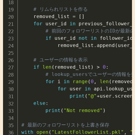
# リムられリストを作る
    removed_list 
=
[
]
for
 user_id 
in
 previous_follower_
# 前回のフォロワーリストのIDが最新
if
 user_id 
not
in
 follower_id
            removed_list
.
append
(
user_
# ユーザーの情報を表示
if
len
(
removed_list
)
>
0
:
# lookup_usersでユーザーの情報を
for
 i 
in
range
(
0
,
len
(
removed
for
 user 
in
 api
.
lookup_us
print
(
"@"
+
user
.
screen
else
:
print
(
"Not removed"
)
# 最新のフォロワーリストを上書き保存
with
open
(
"LatestFollowerList.pkl"
,
"