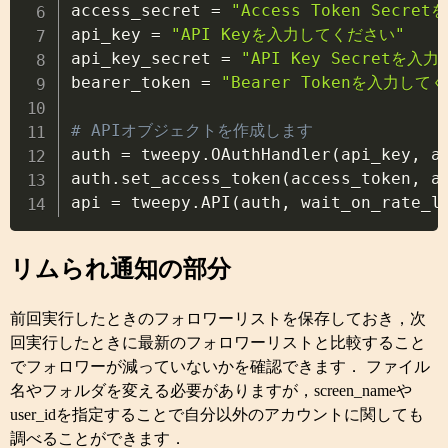
access_secret 
=
"Access Token Secr
api_key 
=
"API Keyを入力してください"
api_key_secret 
=
"API Key Secretを入
bearer_token 
=
"Bearer Tokenを入力して
# APIオブジェクトを作成します

auth 
=
 tweepy
.
OAuthHandler
(
api_key
,
 a
auth
.
set_access_token
(
access_token
,
 a
api 
=
 tweepy
.
API
(
auth
,
 wait_on_rate_l
リムられ通知の部分
前回実行したときのフォロワーリストを保存しておき，次
回実行したときに最新のフォロワーリストと比較すること
でフォロワーが減っていないかを確認できます． ファイル
名やフォルダを変える必要がありますが，screen_nameや
user_idを指定することで自分以外のアカウントに関しても
調べることができます．