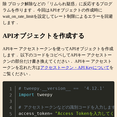
除 ブロック解除などの「リムられ疑惑」に反応するプログ
ラムを作ります． 今回はAPIオブジェクトの作成時に
wait_on_rate_limitを設定してレート制限によるエラーを回避
します．
APIオブジェクトを作成する
APIキー アクセストークンを使ってAPIオブジェクトを作成
します． 以下のコードをコピペしてAPIキー アクセストー
クンの部分だけ書き換えてください． APIキー アクセスト
ークンを忘れた方は
アクセストークン・API Keyについて
を
ご覧ください．
Copy
# tweepy.__version__ ==  '4.12.1'
import
 tweepy

# アクセストークンなどの識別コードを入力します

access_token
=
"Access Tokenを入力してく