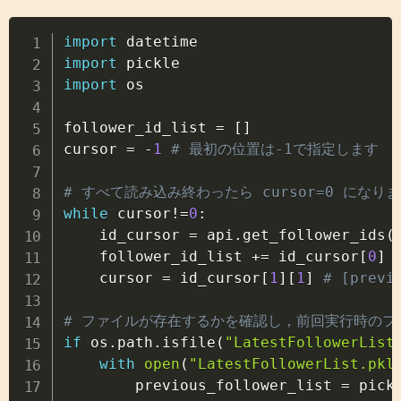
Copy
import
import
import
 os

follower_id_list 
=
[
]
cursor 
=
-
1
# 最初の位置は-1で指定します
# すべて読み込み終わったら cursor=0 になり
while
 cursor
!=
0
:
    id_cursor 
=
 api
.
get_follower_ids
(
    follower_id_list 
+=
 id_cursor
[
0
]
    cursor 
=
 id_cursor
[
1
]
[
1
]
# [prev
# ファイルが存在するかを確認し，前回実行時のフ
if
 os
.
path
.
isfile
(
"LatestFollowerList
with
open
(
"LatestFollowerList.pkl
        previous_follower_list 
=
 pick