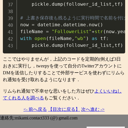
    pickle
.
dump
(
follower_id_list
,
tf
)
# 上書き保存後も残るように実行時間で名前を付け

now 
=
 datetime
.
datetime
.
now
(
)
fileName 
=
"FollowerList"
+
str
(
now
.
yea
with
open
(
fileName
,
"wb"
)
as
 tf
:
    pickle
.
dump
(
follower_id_list
,
tf
)
ここではやりませんが，上記のコードを定期的(例えば3日
おき)に実行し，tweepyを使って自分のTwitterアカウントに
DMを送信したりすることで外部サービスを使わずにリムら
れ通知を受け取れるようになります．
リムられ通知で不幸せな思いをした方はぜひ
よくいいねし
てくれる人を調べる
もご覧ください．
<- 前へ戻る
【目次に戻る】
次へ進む ->
連絡先:mikami.contact333 (@) gmail.com