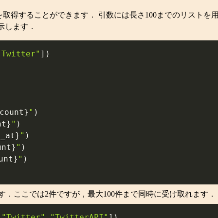
_name])でユーザーの情報を取得することができます． 引数には長さ10
表示します．
"Twitter"
]
)
count
}
"
)
nt
}
"
)
d_at
}
"
)
unt
}
"
)
unt
}
"
)
ってみます．ここでは2件ですが，最大100件まで同時に受け取れます．
[
"Twitter"
,
"TwitterAPI"
]
)