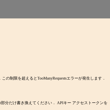
この制限を超えるとTooManyRequestsエラーが発生します．
の部分だけ書き換えてください． APIキー アクセストークンを