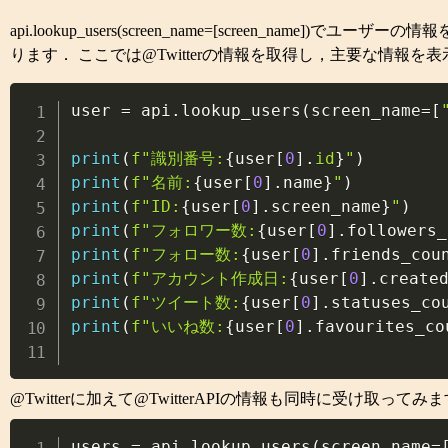
api.lookup_users(screen_name=[screen
ります． ここでは@Twitterの情報を取得し，主要な情報を
user 
=
 api
.
lookup_users
(
screen_name
=
[
print
(
f"識別番号:
{
user
[
0
]
.
id
}
"
)
print
(
f"名前:
{
user
[
0
]
.
name
}
"
)
print
(
f"ID:
{
user
[
0
]
.
screen_name
}
"
)
print
(
f"フォロワー数:
{
user
[
0
]
.
followers_
print
(
f"フォロー数:
{
user
[
0
]
.
friends_cou
print
(
f"アカウント作成日:
{
user
[
0
]
.
create
print
(
f"ツイート数:
{
user
[
0
]
.
statuses_co
print
(
f"いいね数:
{
user
[
0
]
.
favourites_co
@Twitterに加えて@TwitterAPIの情報も同時に受け取
users 
=
 api
.
lookup_users
(
screen_name
=