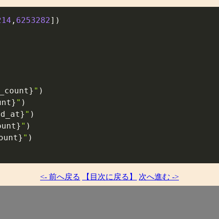
214
,
6253282
]
)
_count
}
"
)
unt
}
"
)
ed_at
}
"
)
ount
}
"
)
ount
}
"
)
<- 前へ戻る
【目次に戻る】
次へ進む ->