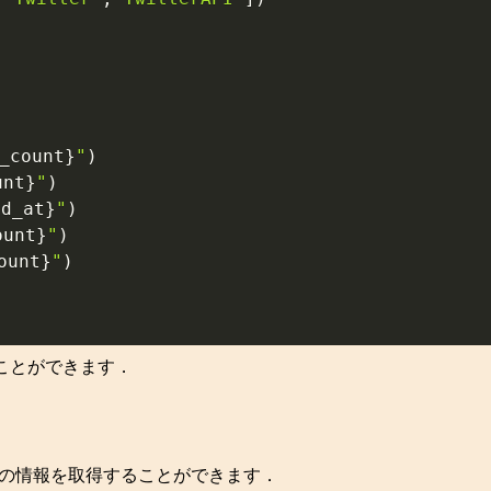
_count
}
"
)
unt
}
"
)
ed_at
}
"
)
ount
}
"
)
ount
}
"
)
ることができます．
る
を使ってユーザーの情報を取得することができます．