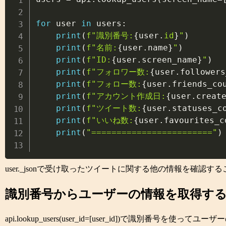
for
 user 
in
 users
:
print
(
f"識別番号:
{
user
.
id
}
"
)
print
(
f"名前:
{
user
.
name
}
"
)
print
(
f"ID:
{
user
.
screen_name
}
"
)
print
(
f"フォロワー数:
{
user
.
followers
print
(
f"フォロー数:
{
user
.
friends_co
print
(
f"アカウント作成日:
{
user
.
creat
print
(
f"ツイート数:
{
user
.
statuses_c
print
(
f"いいね数:
{
user
.
favourites_c
print
(
"========================"
)
user._jsonで受け取ったツイートに関する他の情報を確認す
識別番号からユーザーの情報を取得す
api.lookup_users(user_id=[user_id])で識別番号