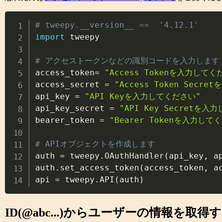
# tweepy.__version__ ==  '4.12.1'
import
 tweepy

# アクセストークンなどの識別コードを入力します

access_token
=
"Access Tokenを入力してく
access_secret 
=
"Access Token Secr
api_key 
=
"API Keyを入力してください"
api_key_secret 
=
"API Key Secretを入
bearer_token 
=
"Bearer Tokenを入力して
# APIオブジェクトを作成します

auth 
=
 tweepy
.
OAuthHandler
(
api_key
,
 a
auth
.
set_access_token
(
access_token
,
 a
api 
=
 tweepy
.
API
(
auth
)
ID(@abc...)からユーザーの情報を取得