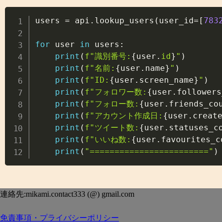
users 
=
 api
.
lookup_users
(
user_id
=
[
783
for
 user 
in
 users
:
print
(
f"識別番号:
{
user
.
id
}
"
)
print
(
f"名前:
{
user
.
name
}
"
)
print
(
f"ID:
{
user
.
screen_name
}
"
)
print
(
f"フォロワー数:
{
user
.
followers
print
(
f"フォロー数:
{
user
.
friends_co
print
(
f"アカウント作成日:
{
user
.
creat
print
(
f"ツイート数:
{
user
.
statuses_c
print
(
f"いいね数:
{
user
.
favourites_c
print
(
"========================"
)
連絡先:mikami.contact333 (@) gmail.com
免責事項・プライバシーポリシー