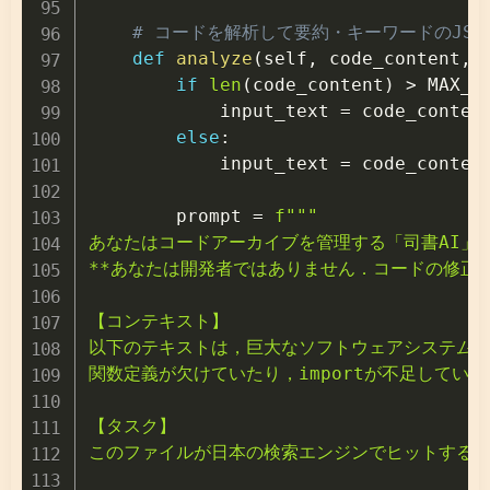
# コードを解析して要約・キーワードのJSO
def
analyze
(
self
,
 code_content
,
 
if
len
(
code_content
)
>
 MAX_C
            input_text 
=
 code_conten
else
:
            input_text 
=
 code_content
        prompt 
=
f"""

あなたはコードアーカイブを管理する「司書AI」で
**あなたは開発者ではありません．コードの修正や
【コンテキスト】

以下のテキストは，巨大なソフトウェアシステムの
関数定義が欠けていたり，importが不足している
【タスク】

このファイルが日本の検索エンジンでヒットするよ