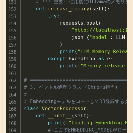
# !!! 重要: 使用後にOllamaのメモリ
def
release_memory
(
self
)
:
try
:
            requests
.
post
(
"http://localhost:11
                json
=
{
"model"
:
 LLM_M
)
print
(
"LLM Memory Releas
except
 Exception 
as
 e
:
print
(
f"Memory release f
# ==================================
# 3. ベクトル処理クラス (Chroma担当)
# ==================================
# EmbeddingモデルをロードしてDB登録するク
class
VectorProcessor
:
def
__init__
(
self
)
:
print
(
f"Loading Embedding Mo
# ここでEMBEDDING_MODELがロー