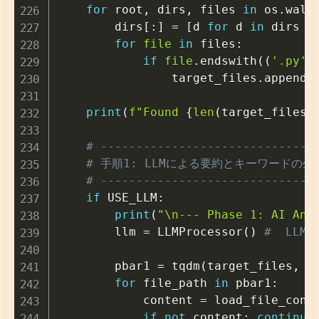
for
 root
,
 dirs
,
 files 
in
 os
.
walk
        dirs
[
:
]
=
[
d 
for
 d 
in
 dirs 
i
for
file
in
 files
:
if
file
.
endswith
(
(
'.py'
,
                target_files
.
append
(
print
(
f"Found 
{
len
(
target_files
)
# ------------------------------
# 手順1: LLMによる要約とキーワードの生
# ------------------------------
if
 USE_LLM
:
print
(
"\n--- Phase 1: AI Ana
        llm 
=
 LLMProcessor
(
)
#  LL
        pbar1 
=
 tqdm
(
target_files
,
 d
for
 file_path 
in
 pbar1
:
            content 
=
 load_file_cont
if
not
 content
:
continue