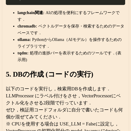
langchain関連:
AIの処理を便利にするフレームワークで
す．
chromadb:
ベクトルデータを保存・検索するためのデータ
ベースです．
ollama:
PythonからOllama（AIモデル）を操作するための
ライブラリです．
tqdm:
処理の進捗バーを表示するためのツールです．(表
示用)
5. DBの作成 (コードの実行)
以下のコードを実行し，検索用DBを作成します．
LLMProcessor にラベル付けをさせ，VectorProcessorにベ
クトル化をさせる2段階で行っています．
ぜひ，検証用コードフォルダに自分で書いたコードも何
個か混ぜてみてください．
※ CPUを使用する場合は USE_LLM = Falseに設定し，
VectorProcessor の初期化部分の model_kwargs={"device":