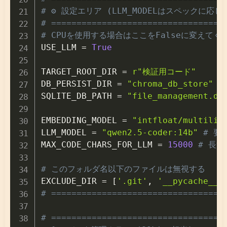
# ⚙️ 設定エリア (LLM_MODELはスペックに応じて
# ==================================
# CPUを使用する場合はここをFalseに変えて

USE_LLM 
=
True
TARGET_ROOT_DIR 
=
r"検証用コード"
DB_PERSIST_DIR 
=
"chroma_db_store"
#
SQLITE_DB_PATH 
=
"file_management.db
EMBEDDING_MODEL 
=
"intfloat/multilin
LLM_MODEL 
=
"qwen2.5-coder:14b"
# 要
MAX_CODE_CHARS_FOR_LLM 
=
15000
# 長
# このフォルダ名以下のファイルは無視する

EXCLUDE_DIR 
=
[
'.git'
,
'__pycache__'
# ==================================
# ==================================