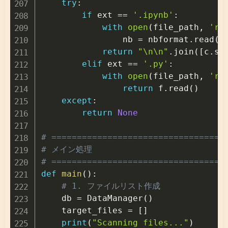
try
:
if
 ext 
==
'.ipynb'
:
with
open
(
file_path
,
'r'
                nb 
=
 nbformat
.
read
(
f
return
"\n\n"
.
join
(
[
c
.
so
elif
 ext 
==
'.py'
:
with
open
(
file_path
,
'r'
return
 f
.
read
(
)
except
:
return
None
# ==================================
# メイン処理
# ==================================
def
main
(
)
:
# 1. ファイルリスト作成
    db 
=
 DataManager
(
)
    target_files 
=
[
]
print
(
"Scanning files..."
)