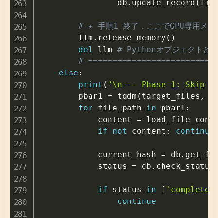
                db
.
update_record
(
fil
# ★ 手順1 終了．ここでGPU専用メ
        llm
.
release_memory
(
)
del
 llm 
# Pythonオブジェクトと
# ==========================
else
:
print
(
"\n--- Phase 1: Skip -
        pbar1 
=
 tqdm
(
target_files
,
 d
for
 file_path 
in
 pbar1
:
            content 
=
 load_file_cont
if
not
 content
:
continue
            current_hash 
=
 db
.
get_fi
            status 
=
 db
.
check_status
if
 status 
in
[
'completed
continue