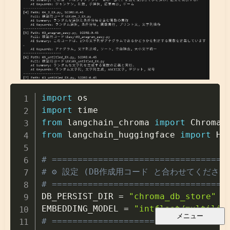
Copy
import
import
from
 langchain_chroma 
import
from
 langchain_huggingface 
import
 Hu
# ==================================
# ⚙️ 設定 (DB作成用コード と合わせてください
# ==================================

DB_PERSIST_DIR 
=
"chroma_db_store"
EMBEDDING_MODEL 
=
"intfloat/multilin
メニュー
# ==================================