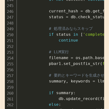
            current_hash 
=
 db
.
get_fi
            status 
=
 db
.
check_status
# 処理済みならスキップ
if
 status 
in
[
'completed
continue
# LLM実行
            filename 
=
 os
.
path
.
basen
            pbar1
.
set_postfix_str
(
f"
# 要約とキーワードを生成させる
            summary
,
 keywords 
=
 llm
.
if
 summary
:
                db
.
update_record
(
fil
else
: