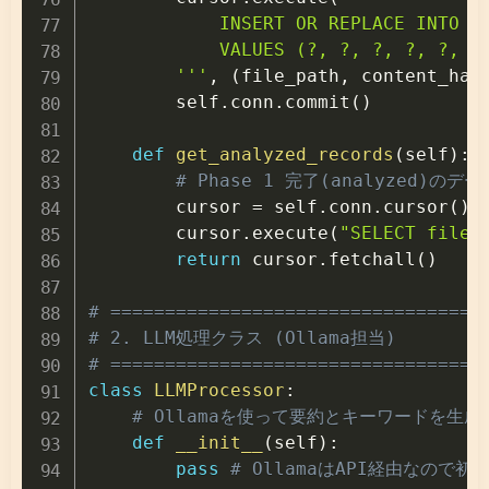
            INSERT OR REPLACE INTO fi
            VALUES (?, ?, ?, ?, ?, ?)
        '''
,
(
file_path
,
 content_has
        self
.
conn
.
commit
(
)
def
get_analyzed_records
(
self
)
:
# Phase 1 完了(analyzed)のデ
        cursor 
=
 self
.
conn
.
cursor
(
)
        cursor
.
execute
(
"SELECT file_
return
 cursor
.
fetchall
(
)
# ==================================
# 2. LLM処理クラス (Ollama担当)
# ==================================
class
LLMProcessor
:
# Ollamaを使って要約とキーワードを生
def
__init__
(
self
)
:
pass
# OllamaはAPI経由なので