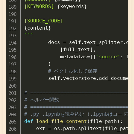
[KEYWORDS] 
{
keywords
}
{
content
}
"""

        docs 
=
 self
.
text_splitter
.
cr
[
full_text
]
,
            metadatas
=
[
{
"source"
:
 fi
)
# ベクトル化して保存
        self
.
vectorstore
.
add_documen
# ==================================
# ヘルパー関数
# ==================================
# .py .ipynbを読み込む (.ipynbはコー
def
load_file_content
(
file_path
)
:
    ext 
=
 os
.
path
.
splitext
(
file_path