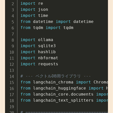
import
import
import
from
 datetime 
import
from
 tqdm 
import
 tqdm

import
import
import
import
import
 requests

# --- ベクトルDB用ライブラリ ---
from
 langchain_chroma 
import
from
 langchain_huggingface 
import
from
 langchain_core
.
documents 
import
from
 langchain_text_splitters 
import
# ==================================