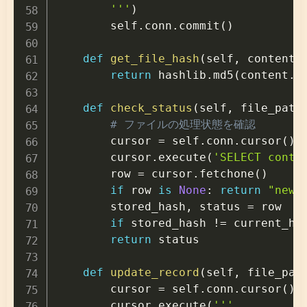
        '''
)

        self
.
conn
.
commit
(
)
def
get_file_hash
(
self
,
 content
)
return
 hashlib
.
md5
(
content
.
e
def
check_status
(
self
,
 file_path
# ファイルの処理状態を確認
        cursor 
=
 self
.
conn
.
cursor
(
)
        cursor
.
execute
(
'SELECT conte
        row 
=
 cursor
.
fetchone
(
)
if
 row 
is
None
:
return
"new"
        stored_hash
,
 status 
=
 row

if
 stored_hash 
!=
 current_ha
return
 status

def
update_record
(
self
,
 file_pat
        cursor 
=
 self
.
conn
.
cursor
(
)
        cursor
.
execute
(
'''
