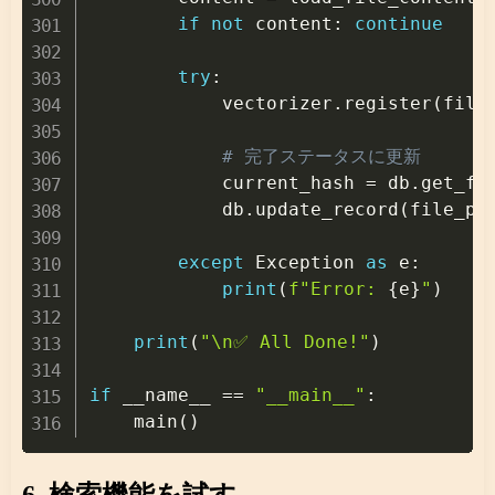
if
not
 content
:
continue
try
:
            vectorizer
.
register
(
file
# 完了ステータスに更新
            current_hash 
=
 db
.
get_fi
            db
.
update_record
(
file_pa
except
 Exception 
as
 e
:
print
(
f"Error: 
{
e
}
"
)
print
(
"\n✅ All Done!"
)
if
 __name__ 
==
"__main__"
:
    main
(
)