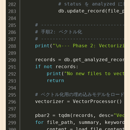
# status を analyzed に
            db
.
update_record
(
file_pa
# ------------------------------
# 手順2: ベクトル化
# ------------------------------
print
(
"\n--- Phase 2: Vectorizin
    records 
=
 db
.
get_analyzed_record
if
not
 records
:
print
(
"No new files to vecto
return
# ベクトル化用の埋め込みモデルをロード
    vectorizer 
=
 VectorProcessor
(
)
    pbar2 
=
 tqdm
(
records
,
 desc
=
"Vect
for
 file_path
,
 summary
,
 keywords
        content 
=
 load_file_content
(