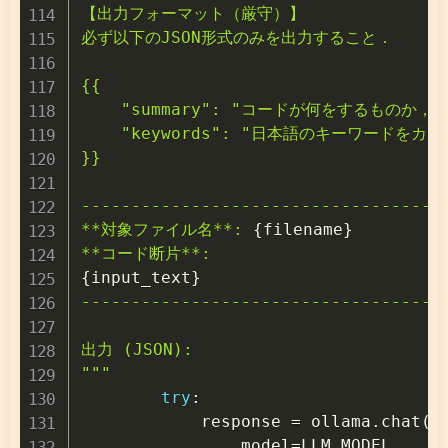
【出力フォーマット（厳守）】

必ず以下のJSON形式のみを出力すること．

{{

    "summary": "コードが何をするものか
    "keywords": "日本語のキーワードをカ
}}

-------------------------------------
**対象ファイル名**: 
{
filename
}
{
input_text
}
-------------------------------------
出力 (JSON):

"""
try
:
            response 
=
 ollama
.
chat
(
                model
=
LLM_MODEL
,