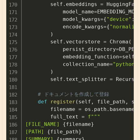
        self
.
embeddings 
=
 HuggingFac
            model_name
=
EMBEDDING_MOD
            model_kwargs
=
{
"device"
:
            encode_kwargs
=
{
"normaliz
)
        self
.
vectorstore 
=
 Chroma
(
            persist_directory
=
DB_PER
            embedding_function
=
self
.
            collection_name
=
"python_
)
        self
.
text_splitter 
=
 Recursi
# ドキュメントを作成して登録
def
register
(
self
,
 file_path
,
 su
        filename 
=
 os
.
path
.
basename
(
        full_text 
=
f"""

[FILE_NAME] 
{
filename
}
[PATH] 
{
file_path
}
[SUMMARY] 
{
summary
}