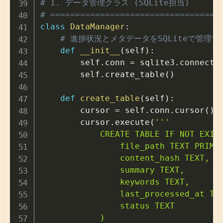
# 1. データ管理クラス (SQLite担当)
# ==================================
class
DataManager
:
# 進捗状況とメタデータをSQLiteで管理す
def
__init__
(
self
)
:
        self
.
conn 
=
 sqlite3
.
connect
(
        self
.
create_table
(
)
def
create_table
(
self
)
:
        cursor 
=
 self
.
conn
.
cursor
(
)
        cursor
.
execute
(
'''

            CREATE TABLE IF NOT EXIST
                file_path TEXT PRIMAR
                content_hash TEXT,

                summary TEXT,

                keywords TEXT,

                last_processed_at TIM
                status TEXT

            )
