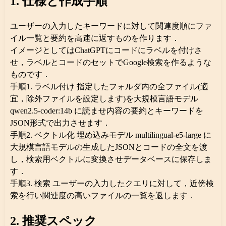
1. 仕様と作成手順
ユーザーの入力したキーワードに対して関連度順にファ
イル一覧と要約を高速に返すものを作ります．
イメージとしてはChatGPTにコードにラベルを付けさ
せ，ラベルとコードのセットでGoogle検索を作るような
ものです．
手順1. ラベル付け 指定したフォルダ内の全ファイル(適
宜，除外ファイルを設定します)を大規模言語モデル
qwen2.5-coder:14b に読ませ内容の要約とキーワードを
JSON形式で出力させます．
手順2. ベクトル化 埋め込みモデル multilingual-e5-large に
大規模言語モデルの生成したJSONとコードの全文を渡
し，検索用ベクトルに変換させデータベースに保存しま
す．
手順3. 検索 ユーザーの入力したクエリに対して，近傍検
索を行い関連度の高いファイルの一覧を返します．
2. 推奨スペック