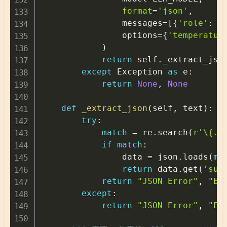
format
=
'json'
,
                messages
=
[
{
'role'
:
'
                options
=
{
'temperatur
)
return
 self
.
_extract_jso
except
 Exception 
as
 e
:
return
None
,
None
def
_extract_json
(
self
,
 text
)
:
try
:
match
=
 re
.
search
(
r'\{.*
if
match
:
                data 
=
 json
.
loads
(
ma
return
 data
.
get
(
'sum
return
"JSON Error"
,
"Er
except
:
return
"JSON Error"
,
"Er