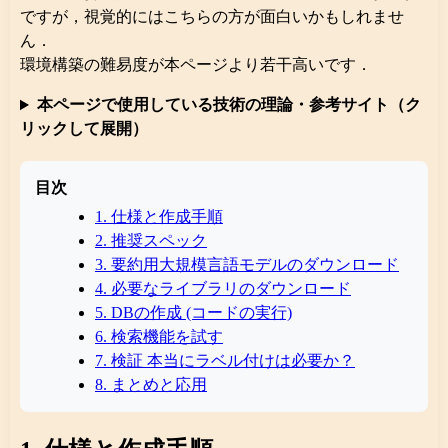
ですが，視覚的にはこちらの方が面白いかもしれませ
ん．
環境構築の難易度が本ページより若干高いです．
本ページで使用している技術の理論・参考サイト（ク
リックして展開）
目次
1. 仕様と作成手順
2. 推奨スペック
3. 要約用大規模言語モデルのダウンロード
4. 必要なライブラリのダウンロード
5. DBの作成 (コードの実行)
6. 検索機能を試す
7. 検証 本当にラベル付けは必要か？
8. まとめと応用