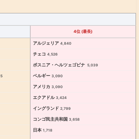
4位 (最長)
アルジェリア
4,840
チェコ
4,526
ボスニア・ヘルツェゴビナ
5,039
ベルギー
35
3,090
アメリカ
3,090
エクアドル
3,424
イングランド
2,799
コンゴ民主共和国
3,658
日本
1,718