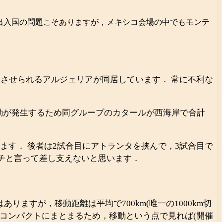
出入国の問題こそありますが，メキシコ会場の中でもモンテ
を往復させられるアルジェリアが同居しています． 常に不利な
の移動が発生するため同グループのカタールが西海岸で合計
居しています． 後者は2試合目にアトランタを挟んで，3試合目で
チと言って差し支えないと思います．
ますが，移動距離は平均で700km(唯一の1000km切
すらもコンパクトにまとまるため，移動という点で見れば(開催