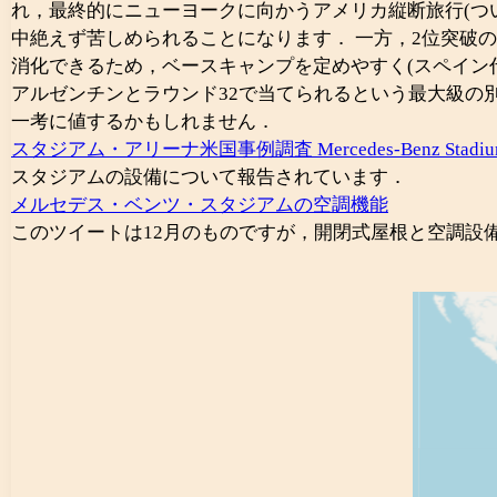
れ，最終的にニューヨークに向かうアメリカ縦断旅行(つ
中絶えず苦しめられることになります． 一方，2位突破の
消化できるため，ベースキャンプを定めやすく(スペイン
アルゼンチンとラウンド32で当てられるという最大級の
一考に値するかもしれません．
スタジアム・アリーナ米国事例調査 Mercedes-Benz Stadiu
スタジアムの設備について報告されています．
メルセデス・ベンツ・スタジアムの空調機能
このツイートは12月のものですが，開閉式屋根と空調設