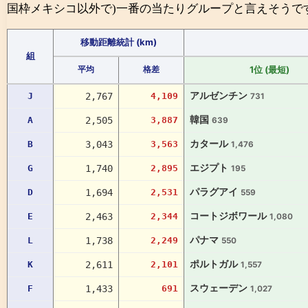
国枠メキシコ以外で)一番の当たりグループと言えそうで
移動距離統計 (km)
組
1位 (最短)
平均
格差
アルゼンチン
J
2,767
4,109
731
韓国
A
2,505
3,887
639
カタール
B
3,043
3,563
1,476
エジプト
G
1,740
2,895
195
パラグアイ
D
1,694
2,531
559
コートジボワール
E
2,463
2,344
1,080
パナマ
L
1,738
2,249
550
ポルトガル
K
2,611
2,101
1,557
スウェーデン
F
1,433
691
1,027