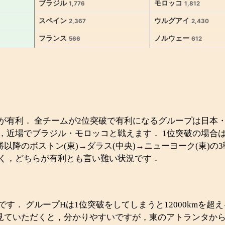
ブラジル
モロッコ
1,776
1,812
スペイン
ウルグアイ
2,367
2,430
フランス
ノルウェー
566
612
が有利． 全チームが2位突破で有利になるグループは日本
が，近場でブラジル・モロッコと戦えます． 1位突破の場合
降のボストン(東)→ダラス(中央)→ニューヨーク(東)の3戦
く，どちらが有利とも言い難い状況です．
す． グループHは1位突破をしてしまうと12000kmを
見ていただくと，分かりやすいですが，東のアトランタか