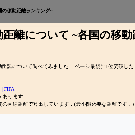
各国の移動距離ランキング~
移動距離について ~各国の移
移動距離について調べてみました． ページ最後に1位突破し
 FIFA
があります．
間の直線距離で算出しています．(最小限必要な距離です．)