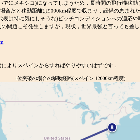
いでにメキシコ)になってしまうため，長時間の飛行機移動 
場合だと移動距離は9000km程度で収まり，設備の恵まれ
代表は特に気にしそうな)ピッチコンディションへの適応
別の問題こそ発生しますが，現状，世界最強と言っても差し
m
備によりスペインからすればやりやすいはずです．
1位突破の場合の移動経路(スペイン 12000km程度)