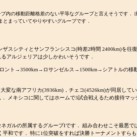
ープ内の移動距離格差のない平等なグループと言えそうです． 
まとまっていてやりやすいグループです．
ンザスシティとサンフランシスコ(時差2時間 2400km)
れるアルジェリアは少しかわいそうです．
ント→3500km→ロサンゼルス→1500km→シアトル
．
)と大変な南アフリカ(3936km)，チェコ(4526km)が同
． メキシコに関してはホームで3試合戦えるため接待マッ
ルの所属するグループIです． 組み合わせこそ最悪ではあり
格差も少なく平和です． 特に1位突破をすれば決勝トーナメント