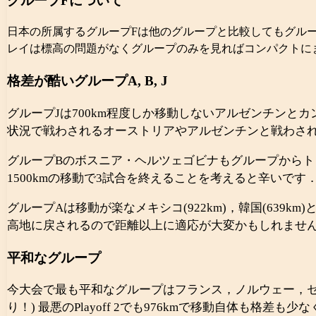
グループFについて
日本の所属するグループFは他のグループと比較してもグル
レイは標高の問題がなくグループのみを見ればコンパクトに
格差が酷いグループA, B, J
グループJは700km程度しか移動しないアルゼンチンとカ
状況で戦わされるオーストリアやアルゼンチンと戦わさ
グループBのボスニア・ヘルツェゴビナもグループからトロ
1500kmの移動で3試合を終えることを考えると辛いです
グループAは移動が楽なメキシコ(922km)，韓国(639km
高地に戻されるので距離以上に適応が大変かもしれません
平和なグループ
今大会で最も平和なグループはフランス，ノルウェー，セネガ
り！) 最悪のPlayoff 2でも976kmで移動自体も