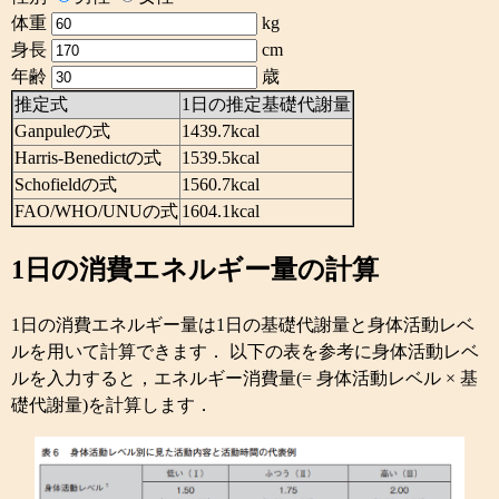
体重
kg
身長
cm
年齢
歳
推定式
1日の推定基礎代謝量
Ganpuleの式
1439.7kcal
Harris-Benedictの式
1539.5kcal
Schofieldの式
1560.7kcal
FAO/WHO/UNUの式
1604.1kcal
1日の消費エネルギー量の計算
1日の消費エネルギー量は1日の基礎代謝量と身体活動レベ
ルを用いて計算できます． 以下の表を参考に身体活動レベ
ルを入力すると，エネルギー消費量(= 身体活動レベル × 基
礎代謝量)を計算します．