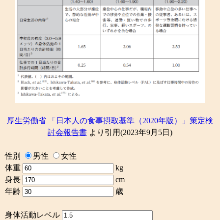
厚生労働省 「日本人の食事摂取基準（2020年版）」策定検
討会報告書
より引用(2023年9月5日)
性別
男性
女性
体重
kg
身長
cm
年齢
歳
身体活動レベル