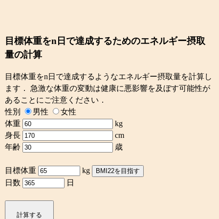
目標体重をn日で達成するためのエネルギー摂取
量の計算
目標体重をn日で達成するようなエネルギー摂取量を計算し
ます． 急激な体重の変動は健康に悪影響を及ぼす可能性が
あることにご注意ください．
性別
男性
女性
体重
kg
身長
cm
年齢
歳
目標体重
kg
BMI22を目指す
日数
日
計算する