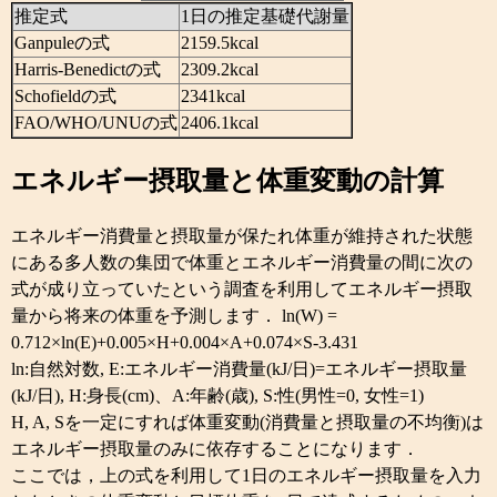
推定式
1日の推定基礎代謝量
Ganpuleの式
2159.5kcal
Harris-Benedictの式
2309.2kcal
Schofieldの式
2341kcal
FAO/WHO/UNUの式
2406.1kcal
エネルギー摂取量と体重変動の計算
エネルギー消費量と摂取量が保たれ体重が維持された状態
にある多人数の集団で体重とエネルギー消費量の間に次の
式が成り立っていたという調査を利用してエネルギー摂取
量から将来の体重を予測します． ln(W) =
0.712×ln(E)+0.005×H+0.004×A+0.074×S-3.431
ln:自然対数, E:エネルギー消費量(kJ/日)=エネルギー摂取量
(kJ/日), H:身長(cm)、A:年齢(歳), S:性(男性=0, 女性=1)
H, A, Sを一定にすれば体重変動(消費量と摂取量の不均衡)は
エネルギー摂取量のみに依存することになります．
ここでは，上の式を利用して1日のエネルギー摂取量を入力