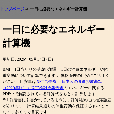
トップページ
-> 一日に必要なエネルギー計算機
一日に必要なエネルギー
計算機
更新日: 2026年05月17日 (日)
BMI，1日当たりの基礎代謝量，1日の消費エネルギーや体
重変動について計算できます． 体格管理の目安にご活用く
ださい． 目安量は
厚生労働省 「日本人の食事摂取基準
（2020年版）」策定検討会報告書
のエネルギーに関する
PDF中で解説されている計算式をもとに計算します．
※1 報告書にも書かれているように，計算結果には推定誤差
があります．計算結果通りの体重変動を保証するものでは
なく，あくまで目安です．