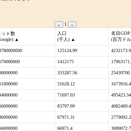
1
←
→
人口
名目GDP
ヒット数
Google)
▲
(千人)
▲
(百万ドル
3780000000
125124.99
4232173.
670000000
1412175
17963171
88000000
333287.56
25439700
51000000
51628.12
1673916.
04000000
71697.03
495423.34
56000000
83797.99
4082469.
36000000
67971.31
2779092.
04000000
66971.4
3089072.