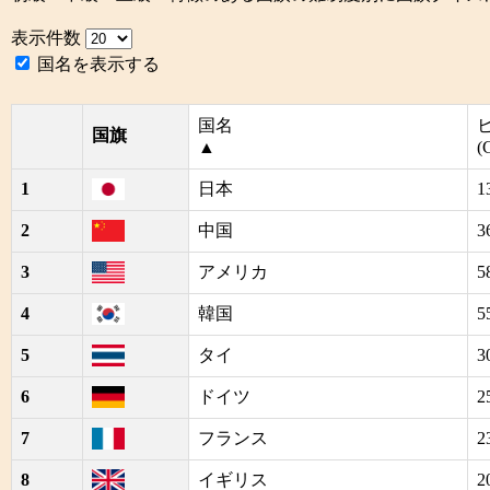
表示件数
国名を表示する
国名
国旗
▲
(
1
日本
1
2
中国
3
3
アメリカ
5
4
韓国
5
5
タイ
3
6
ドイツ
2
7
フランス
2
8
イギリス
2