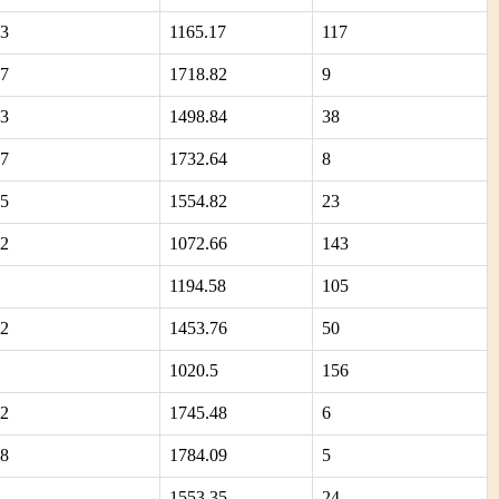
83
1165.17
117
17
1718.82
9
43
1498.84
38
47
1732.64
8
65
1554.82
23
22
1072.66
143
1194.58
105
22
1453.76
50
1020.5
156
72
1745.48
6
78
1784.09
5
1553.35
24