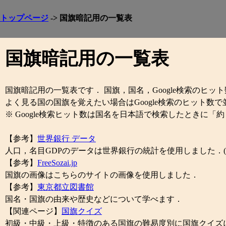
トップページ
-> 国旗暗記用の一覧表
国旗暗記用の一覧表
国旗暗記用の一覧表です． 国旗，国名，Google検索のヒット
よく見る国の国旗を覚えたい場合はGoogle検索のヒット数
※ Google検索ヒット数は国名を日本語で検索したときに「約 ○○
【参考】
世界銀行 データ
人口，名目GDPのデータは世界銀行の統計を使用しました．(20
【参考】
FreeSozai.jp
国旗の画像はこちらのサイトの画像を使用しました．
【参考】
東京都立図書館
国名・国旗の由来や歴史などについて学べます．
【関連ページ】
国旗クイズ
初級・中級・上級・特徴のある国旗の難易度別に国旗クイズ