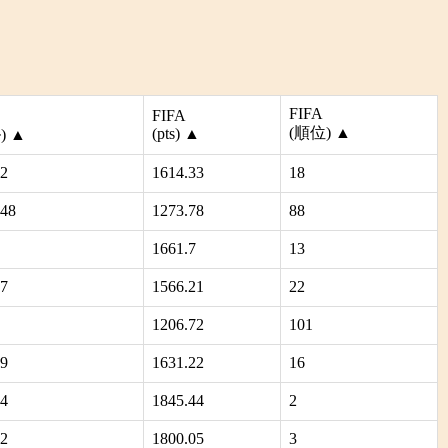
FIFA
FIFA
(順位)
▲
(pts)
▲
)
▲
92
1614.33
18
.48
1273.78
88
1661.7
13
47
1566.21
22
1206.72
101
49
1631.22
16
24
1845.44
2
72
1800.05
3