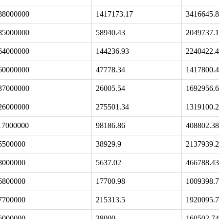
88000000
1417173.17
3416645.
85000000
58940.43
2049737.
64000000
144236.93
2240422.
60000000
47778.34
1417800.
37000000
26005.54
1692956.
26000000
275501.34
1319100.
17000000
98186.86
408802.38
5500000
38929.9
2137939.
8000000
5637.02
466788.43
6800000
17700.98
1009398.
7700000
215313.5
1920095.
6000000
38000
160502.74