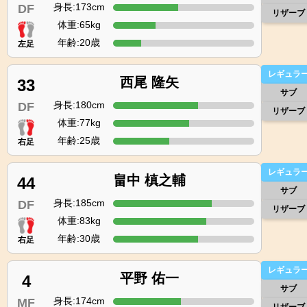
身長:173cm
DF
リザーブ
体重:65kg
年齢:20歳
左足
レギュラ
西尾 隆矢
33
サブ
身長:180cm
DF
リザーブ
体重:77kg
年齢:25歳
右足
レギュラ
畠中 槙之輔
44
サブ
身長:185cm
DF
リザーブ
体重:83kg
年齢:30歳
右足
レギュラ
平野 佑一
4
サブ
身長:174cm
MF