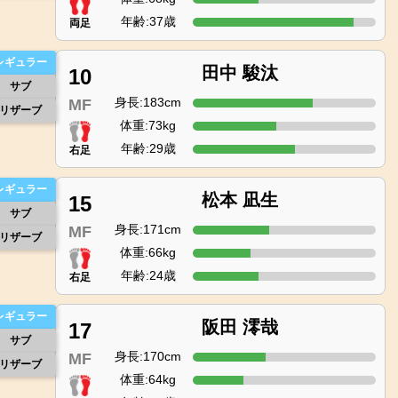
年齢:37歳
両足
レギュラー
田中 駿汰
10
サブ
身長:183cm
MF
リザーブ
体重:73kg
年齢:29歳
右足
レギュラー
松本 凪生
15
サブ
身長:171cm
MF
リザーブ
体重:66kg
年齢:24歳
右足
レギュラー
阪田 澪哉
17
サブ
身長:170cm
MF
リザーブ
体重:64kg