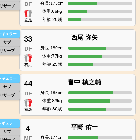
身長:173cm
DF
リザーブ
体重:65kg
年齢:20歳
左足
レギュラー
西尾 隆矢
33
サブ
身長:180cm
DF
リザーブ
体重:77kg
年齢:25歳
右足
レギュラー
畠中 槙之輔
44
サブ
身長:185cm
DF
リザーブ
体重:83kg
年齢:30歳
右足
レギュラー
平野 佑一
4
サブ
身長:174cm
MF