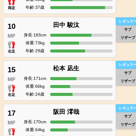
年齢:37歳
両足
レギュラ
田中 駿汰
10
サブ
身長:183cm
MF
リザーブ
体重:73kg
年齢:29歳
右足
レギュラ
松本 凪生
15
サブ
身長:171cm
MF
リザーブ
体重:66kg
年齢:24歳
右足
レギュラ
阪田 澪哉
17
サブ
身長:170cm
MF
リザーブ
体重:64kg