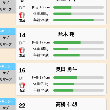
6
サブ
身長:168cm
DF
リザーブ
体重:68kg
年齢:35歳
左足
レギュラー
舩木 翔
14
サブ
身長:177cm
DF
リザーブ
体重:65kg
年齢:28歳
左足
レギュラー
奥田 勇斗
16
サブ
身長:174cm
DF
リザーブ
体重:71kg
年齢:25歳
右足
レギュラー
髙橋 仁胡
22
サブ