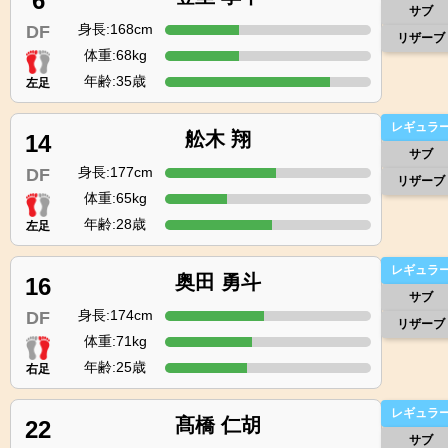
6
サブ
身長:168cm
DF
リザーブ
体重:68kg
年齢:35歳
左足
レギュラ
舩木 翔
14
サブ
身長:177cm
DF
リザーブ
体重:65kg
年齢:28歳
左足
レギュラ
奥田 勇斗
16
サブ
身長:174cm
DF
リザーブ
体重:71kg
年齢:25歳
右足
レギュラ
髙橋 仁胡
22
サブ