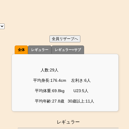
全員リザーブへ
全体
レギュラー
レギュラー+サブ
人数:29人
平均身長:176.4cm
左利き:6人
平均体重:69.8kg
U23:5人
平均年齢:27.8歳
30歳以上:11人
レギュラー