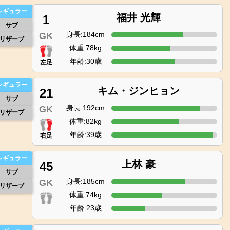
レギュラー
福井 光輝
1
サブ
身長:184cm
GK
リザーブ
体重:78kg
年齢:30歳
左足
レギュラー
キム・ジンヒョン
21
サブ
身長:192cm
GK
リザーブ
体重:82kg
年齢:39歳
右足
レギュラー
上林 豪
45
サブ
身長:185cm
GK
リザーブ
体重:74kg
年齢:23歳