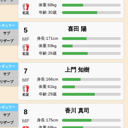
リザーブ
体重:68kg
年齢:30歳
右足
レギュラー
喜田 陽
5
サブ
身長:171cm
MF
リザーブ
体重:59kg
年齢:26歳
右足
レギュラー
上門 知樹
7
サブ
身長:166cm
MF
リザーブ
体重:61kg
年齢:29歳
右足
レギュラー
香川 真司
8
サブ
身長:175cm
MF
リザーブ
体重:68kg