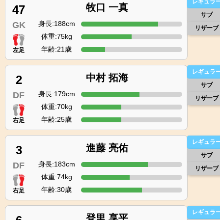
レギュラ
牧口 一真
47
サブ
身長:188cm
GK
リザーブ
体重:75kg
年齢:21歳
左足
レギュラ
中村 拓海
2
サブ
身長:179cm
DF
リザーブ
体重:70kg
年齢:25歳
右足
レギュラ
進藤 亮佑
3
サブ
身長:183cm
DF
リザーブ
体重:74kg
年齢:30歳
右足
レギュラ
登里 享平