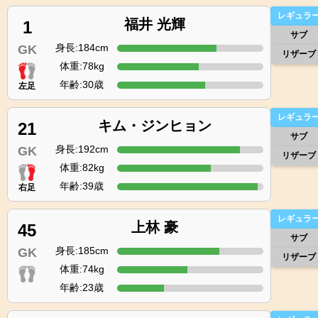
レギュラ
福井 光輝
1
サブ
身長:184cm
GK
リザーブ
体重:78kg
年齢:30歳
左足
レギュラ
キム・ジンヒョン
21
サブ
身長:192cm
GK
リザーブ
体重:82kg
年齢:39歳
右足
レギュラ
上林 豪
45
サブ
身長:185cm
GK
リザーブ
体重:74kg
年齢:23歳