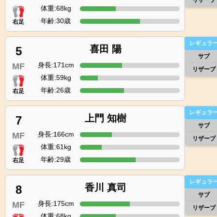
リザーブ
体重:68kg
年齢:30歳
右足
レギュラ
喜田 陽
5
サブ
身長:171cm
MF
リザーブ
体重:59kg
年齢:26歳
右足
レギュラ
上門 知樹
7
サブ
身長:166cm
MF
リザーブ
体重:61kg
年齢:29歳
右足
レギュラ
香川 真司
8
サブ
身長:175cm
MF
リザーブ
体重:68kg