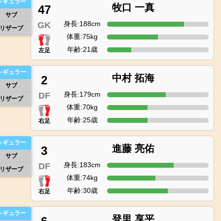
レギュラー
牧口 一真
47
サブ
身長:188cm
GK
リザーブ
体重:75kg
年齢:21歳
左足
レギュラー
中村 拓海
2
サブ
身長:179cm
DF
リザーブ
体重:70kg
年齢:25歳
右足
レギュラー
進藤 亮佑
3
サブ
身長:183cm
DF
リザーブ
体重:74kg
年齢:30歳
右足
レギュラー
登里 享平