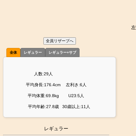
左
全員リザーブへ
全体
レギュラー
レギュラー+サブ
人数:29人
平均身長:176.4cm
左利き:6人
平均体重:69.8kg
U23:5人
平均年齢:27.8歳
30歳以上:11人
レギュラー