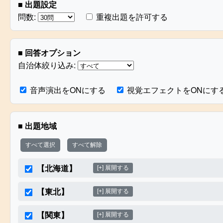
■ 出題設定
問数:
重複出題を許可する
■ 回答オプション
自治体絞り込み:
音声演出をONにする
視覚エフェクトをONにす
■ 出題地域
すべて選択
すべて解除
【北海道】
[+] 展開する
【東北】
[+] 展開する
【関東】
[+] 展開する