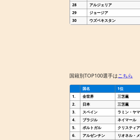
28
アルジェリア
29
ジョージア
30
ウズベキスタン
国籍別TOP100選手は
こちら
国名
1位
1.
全世界
三笘薫
2.
日本
三笘薫
3.
スペイン
ラミン・ヤ
4.
ブラジル
ネイマール
5.
ポルトガル
クリスティ
6.
アルゼンチン
リオネル・