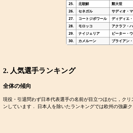
25.
北朝鮮
鄭大世
26.
セネガル
サディオ・
27.
コートジボワール
ディディエ
28.
モロッコ
アクラフ・
29.
ナイジェリア
ピーター・
30.
カメルーン
ブライアン
2. 人気選手ランキング
全体の傾向
現役・引退問わず日本代表選手の名前が目立つほかに，クリ
ンしています． 日本人を除いたランキングでは欧州の強豪