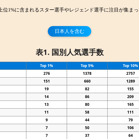
上位1%に含まれるスター選手やレジェンド選手に注目が集まっ
日本人を含む
表1. 国別人気選手数
Top 1%
Top 5%
Top 10%
276
1378
2757
151
660
1289
19
82
155
14
86
209
13
80
165
11
58
111
9
44
79
7
50
106
7
37
64