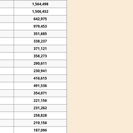
1,564,498
1,506,452
642,975
979,453
351,685
338,237
371,121
358,273
290,611
230,941
416,615
491,536
354,071
221,156
231,262
258,828
219,156
187,096