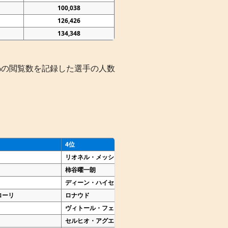
100,038
126,426
134,348
位1%の閲覧数を記録した選手の人数
4位
5位
リオネル・メッシ
三浦知良
柿谷曜一朗
長友佑都
ディーン・ハイセン
セルヒオ・ラモス
ローリ
ロナウド
レオナルド・デ・ソウザ
ヴィトール・フェレイラ
ヌーノ・メンデス
セルヒオ・アグエロ
ラウタロ・マルティネス