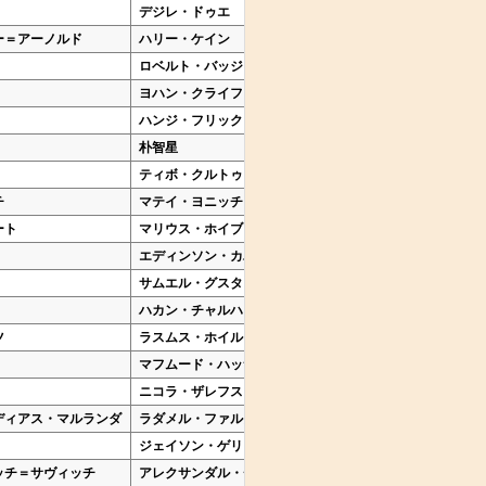
デジレ・ドゥエ
ポール・ポグバ
ー＝アーノルド
ハリー・ケイン
ジェイミー・ヴァーディ
ロベルト・バッジョ
マリオ・バロテッリ
ヨハン・クライフ
タイアニ・ラインデルス
ハンジ・フリック
レロイ・サネ
朴智星
金玟哉
ティボ・クルトゥワ
ヴァンサン・コンパニ
チ
マテイ・ヨニッチ
マテオ・コヴァチッチ
ート
マリウス・ホイブラーテン
オーレ・グンナー・スー
エディンソン・カバーニ
ダルウィン・ヌニェス
サムエル・グスタフソン
アンソニー・エランガ
ハカン・チャルハノール
アルダ・ギュレル
ツ
ラスムス・ホイルンド
キャスパー・ユンカー
マフムード・ハッサン
モハメド・ジダン
ニコラ・ザレフスキ
ピオトル・ジエリンスキ
ディアス・マルランダ
ラダメル・ファルカオ
アンドレス・エスコバル
ジェイソン・ゲリア
ミッチェル・ランゲラッ
ッチ＝サヴィッチ
アレクサンダル・チャヴリッチ
アレクサンダル・ミトロ