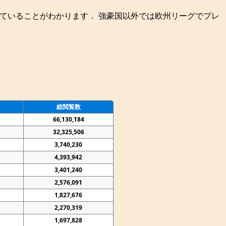
ていることがわかります． 強豪国以外では欧州リーグでプレ
総閲覧数
66,130,184
32,325,506
3,740,230
4,393,942
3,401,240
2,576,091
1,827,676
2,270,319
1,697,828