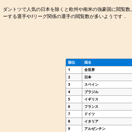
ダントツで人気の日本を除くと欧州や南米の強豪国に閲覧数
ーする選手やJリーグ関係の選手の閲覧数が多いようです．
順位
国名
1
全世界
2
日本
3
スペイン
4
ブラジル
5
イギリス
6
フランス
7
ドイツ
8
イタリア
9
アルゼンチン