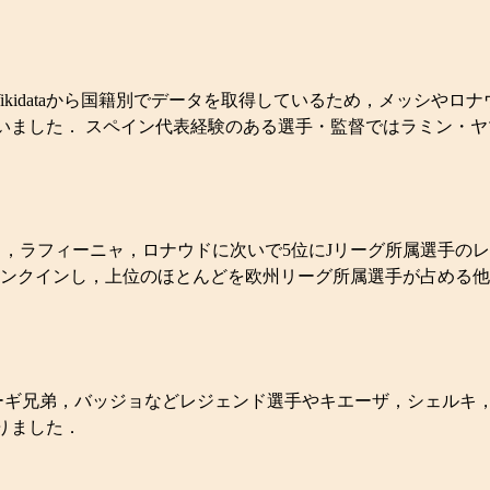
kidataから国籍別でデータを取得しているため，メッシや
いました． スペイン代表経験のある選手・監督ではラミン・
，ラフィーニャ，ロナウドに次いで5位にJリーグ所属選手の
ランクインし，上位のほとんどを欧州リーグ所属選手が占める
ーギ兄弟，バッジョなどレジェンド選手やキエーザ，シェルキ
りました．