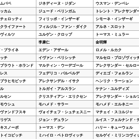
エムバペ
ジネディーヌ・ジダン
ウスマン・デンベレ
ベッカム
ジュード・ベリンガム
トレント・アレクサンダ
ンチェロッティ
フィリッポ・インザーギ
シモーネ・インザーギ
・クライファート
フィルジル・ファン・ダイク
アルネ・スロット
・ヴィルツ
ユルゲン・クロップ
トーマス・ミュラー
李康仁
金明輝
デ・ブライネ
エデン・アザール
ロメル・ルカク
リッチ
イヴァン・ペリシッチ
マルセロ・ブロゾヴィッ
・ブラウト・ホランド
マルティン・ウーデゴール
アレクサンダー・セルロ
アレス
フェデリコ・バルベルデ
ディエゴ・フォルラン
イブラヒモビッチ
アレクサンデル・イサク
ヘンリク・ラーション
ジル
トルガイ・アルスラン
ケナン・ユルディズ
ールセン
クリスティアン・エリクセン
アレクサンダー・ショル
ーモウシュ
モハメド・サラー
モハメド・エルネニー
レヴァンドフスキ
ヴォイチェフ・シュチェスニー
マチェイ・スコルジャ
ドリゲス
ジョン・デュラン
ルイス・フェルナンド・
・キスノーボ
トーマス・デン
ハリー・キューウェル
ストイコビッチ
ミハイロ・ペトロヴィッチ
セルゲイ・ミリンコヴィ