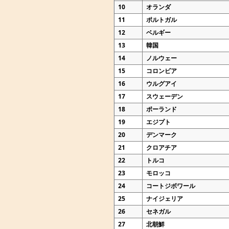
10
オランダ
11
ポルトガル
12
ベルギー
13
韓国
14
ノルウェー
15
コロンビア
16
ウルグアイ
17
スウェーデン
18
ポーランド
19
エジプト
20
デンマーク
21
クロアチア
22
トルコ
23
モロッコ
24
コートジボワール
25
ナイジェリア
26
セネガル
27
北朝鮮