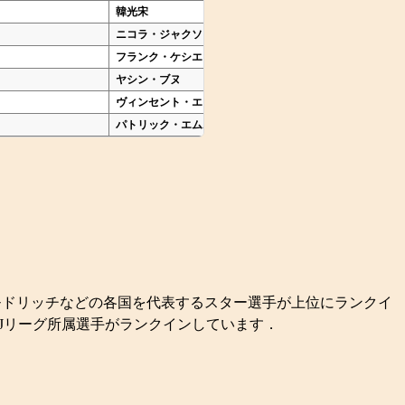
韓光宋
金鍾成
ニコラ・ジャクソン
ハビブ・ベイェ
フランク・ケシエ
セコ・フォファナ
ヤシン・ブヌ
ハキム・ツィエク
ヴィンセント・エニェアマ
オーガスティン・オコチ
パトリック・エムボマ
カルロス・バレバ
モドリッチなどの各国を代表するスター選手が上位にランクイ
Jリーグ所属選手がランクインしています．