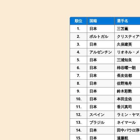
順位
国籍
選手名
1.
日本
三笘薫
2.
ポルトガル
クリスティア
3.
日本
久保建英
4.
アルゼンチン
リオネル・メ
5.
日本
三浦知良
6.
日本
柿谷曜一朗
7.
日本
長友佑都
8.
日本
佐野海舟
9.
日本
鈴木彩艶
10.
日本
本田圭佑
11.
日本
香川真司
12.
スペイン
ラミン・ヤマ
13.
ブラジル
ネイマール
14.
日本
田中パウロ淳
15.
日本
遠藤航