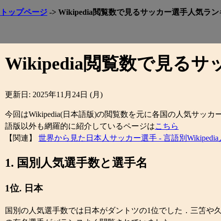
トップページ
-> Wikipedia閲覧数で見るサッカー選手人気ラ
Wikipedia閲覧数で見
更新日: 2025年11月24日 (月)
今回はWikipedia(日本語版)の閲覧数を元に各国の人気サッカ
語版以外も網羅的に紹介しているページは
こちら
【関連】
世界から見た日本人サッカー選手 - 言語別Wikipe
1. 国別人気選手数と選手名
1位. 日本
国別の人気選手数では日本がダントツの1位でした．三笘や