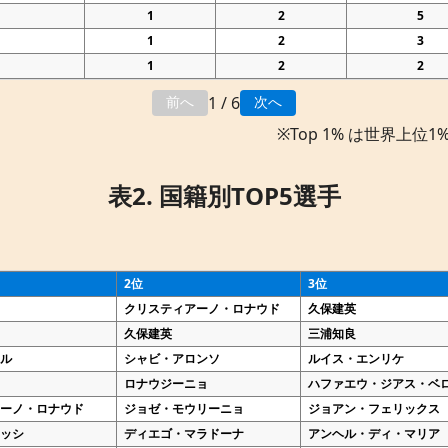
1
2
5
1
2
3
1
2
2
1 / 6
前へ
次へ
※Top 1% は世界上
表2. 国籍別TOP5選手
2位
3位
クリスティアーノ・ロナウド
久保建英
久保建英
三浦知良
マル
シャビ・アロンソ
ルイス・エンリケ
ロナウジーニョ
ハファエウ・ジアス・ベ
アーノ・ロナウド
ジョゼ・モウリーニョ
ジョアン・フェリックス
メッシ
ディエゴ・マラドーナ
アンヘル・ディ・マリア