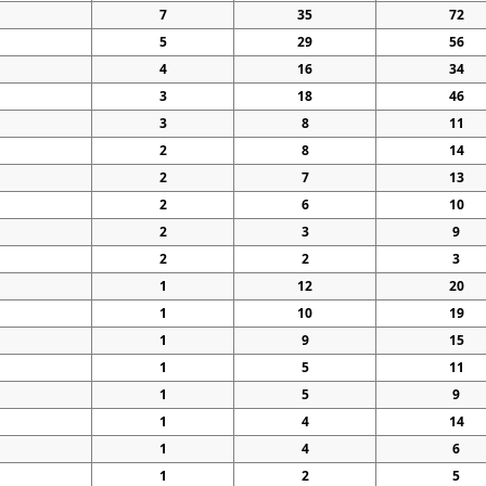
7
35
72
5
29
56
4
16
34
3
18
46
3
8
11
2
8
14
2
7
13
2
6
10
2
3
9
2
2
3
1
12
20
1
10
19
1
9
15
1
5
11
1
5
9
1
4
14
1
4
6
1
2
5