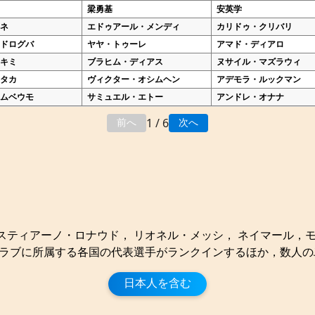
梁勇基
安英学
マネ
エドゥアール・メンディ
カリドゥ・クリバリ
・ドログバ
ヤヤ・トゥーレ
アマド・ディアロ
ハキミ
ブラヒム・ディアス
ヌサイル・マズラウィ
ウタカ
ヴィクター・オシムヘン
アデモラ・ルックマン
・ムベウモ
サミュエル・エトー
アンドレ・オナナ
1 / 6
前へ
次へ
スティアーノ・ロナウド， リオネル・メッシ， ネイマール，
クラブに所属する各国の代表選手がランクインするほか，数人の
日本人を含む