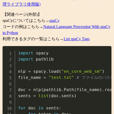
理ライブラリ使用版)
【関連ページ(外部)】
spaCyについてはこちら→
spaCy
コードの例はこちら→
Natural Language Processing With spaCy
in Python
利用できるタグの一覧はこちら→
List spaCy Tags
Copy
import
import
 pathlib

nlp 
=
 spacy
.
load
(
"en_core_web_sm"
)
file_name 
=
"test.txt"
# ファイルのパス
doc 
=
 nlp
(
pathlib
.
Path
(
file_name
)
.
rea
sents 
=
list
(
doc
.
sents
)
for
 doc 
in
 sents
: