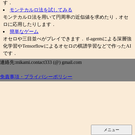
す．
モンテカルロ法を試してみる
モンテカルロ法を用いて円周率の近似値を求めたり，オセ
ロに応用したりします．
簡単なゲーム
オセロや三目並べがプレイできます． tf-agentsによる深層強
化学習やTensorflowによるオセロの棋譜学習などで作ったAI
です．
連絡先:mikami.contact333 (@) gmail.com
免責事項・プライバシーポリシー
メニュー