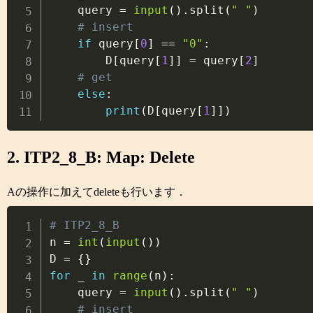
    query 
=
input
(
)
.
split
(
" "
)
# insert
if
 query
[
0
]
==
"0"
:
        D
[
query
[
1
]
]
=
 query
[
2
]
# get
else
:
print
(
D
[
query
[
1
]
]
)
2. ITP2_8_B: Map: Delete
Aの操作に加えてdeleteも行います．
# ITP2_8_B

n 
=
int
(
input
(
)
)
D 
=
{
}
for
 _ 
in
range
(
n
)
:
    query 
=
input
(
)
.
split
(
" "
)
# insert