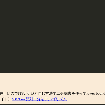
でITP2_6_Dと同じ方法で二分探索を使ってlower bound と
外部サイト】
bisect --- 配列二分法アルゴリズム