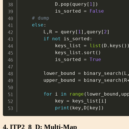
            D
.
pop
(
query
[
1
]
)
            is_sorted 
=
False
# dump
else
:
        L
,
R 
=
 query
[
1
]
,
query
[
2
]
if
not
 is_sorted
:
            keys_list 
=
list
(
D
.
keys
(
)
            keys_list
.
sort
(
)
            is_sorted 
=
True
        lower_bound 
=
 binary_search
(
L
        upper_bound 
=
 binary_search
(
R
for
 i 
in
range
(
lower_bound
,
up
            key 
=
 keys_list
[
i
]
print
(
key
,
D
[
key
]
)
4. ITP2_8_D: Multi-Map