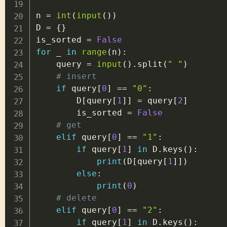
n 
=
int
(
input
(
)
)
D 
=
{
}
is_sorted 
=
False
for
 _ 
in
range
(
n
)
:
    query 
=
input
(
)
.
split
(
" "
)
# insert
if
 query
[
0
]
==
"0"
:
        D
[
query
[
1
]
]
=
 query
[
2
]
        is_sorted 
=
False
# get
elif
 query
[
0
]
==
"1"
:
if
 query
[
1
]
in
 D
.
keys
(
)
:
print
(
D
[
query
[
1
]
]
)
else
:
print
(
0
)
# delete
elif
 query
[
0
]
==
"2"
:
if
 query
[
1
]
in
 D
.
keys
(
)
: