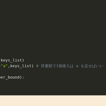
)
,
keys_list
)
+
"a"
,
keys_list
)
# 辞書順で1個後ろは a を足せばいい
per_bound
)
: