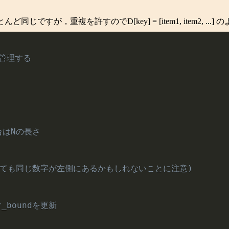
が，重複を許すのでD[key] = [item1, item2, ...
うに管理する
合はNの長さ
一致しても同じ数字が左側にあるかもしれないことに注意)
r_boundを更新