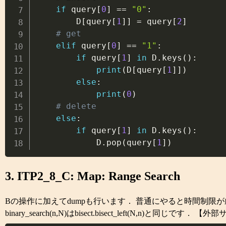
if
 query
[
0
]
==
"0"
:
        D
[
query
[
1
]
]
=
 query
[
2
]
# get
elif
 query
[
0
]
==
"1"
:
if
 query
[
1
]
in
 D
.
keys
(
)
:
print
(
D
[
query
[
1
]
]
)
else
:
print
(
0
)
# delete
else
:
if
 query
[
1
]
in
 D
.
keys
(
)
:
            D
.
pop
(
query
[
1
]
)
3. ITP2_8_C: Map: Range Search
Bの操作に加えてdumpも行います． 普通にやると時間制限が厳しいの
binary_search(n,N)はbisect.bisect_left(N,n)と同じです． 【