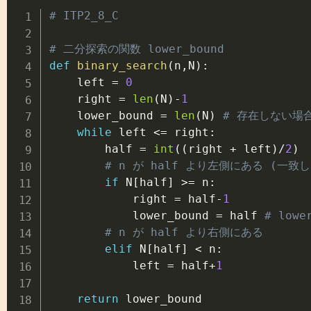
# ITP2_8_C
# 二分探索の関数 lower_bound
def
binary_search
(
n
,
N
)
:
    left 
=
0
    right 
=
len
(
N
)
-
1
    lower_bound 
=
len
(
N
)
# 存在しない場
while
 left 
<=
 right
:
        half 
=
int
(
(
right 
+
 left
)
/
2
)
# n が half より左側にある (
if
 N
[
half
]
>=
 n
:
            right 
=
 half
-
1
            lower_bound 
=
 half 
# lowe
# n が half より右側にある
elif
 N
[
half
]
<
 n
:
            left 
=
 half
+
1
return
 lower_bound
