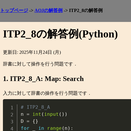
トップページ
->
AOJの解答例
-> ITP2_8の解答例
ITP2_8の解答例(Python)
更新日: 2025年11月24日 (月)
辞書に対して操作を行う問題です．
1. ITP2_8_A: Map: Search
入力に対して辞書の操作を行う問題です．
# ITP2_8_A

n 
=
int
(
input
(
)
)
D 
=
{
}
for
 _ 
in
range
(
n
)
: