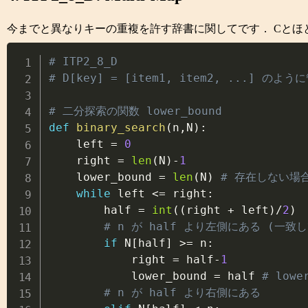
今までと異なりキーの重複を許す辞書に関してです． Cとほとんど同じです
# ITP2_8_D
# D[key] = [item1, item2, ...] のよ
# 二分探索の関数 lower_bound
def
binary_search
(
n
,
N
)
:
    left 
=
0
    right 
=
len
(
N
)
-
1
    lower_bound 
=
len
(
N
)
# 存在しない場
while
 left 
<=
 right
:
        half 
=
int
(
(
right 
+
 left
)
/
2
)
# n が half より左側にある (
if
 N
[
half
]
>=
 n
:
            right 
=
 half
-
1
            lower_bound 
=
 half 
# lowe
# n が half より右側にある