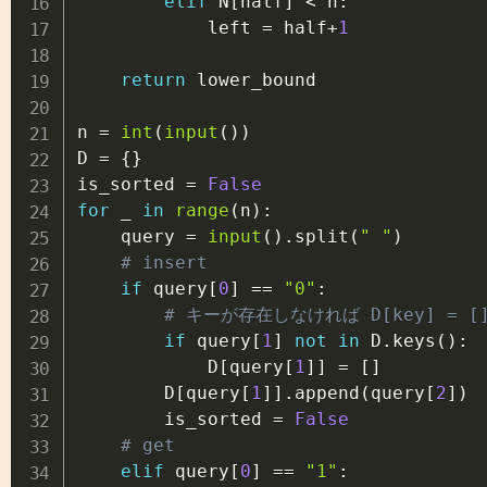
elif
 N
[
half
]
<
 n
:
            left 
=
 half
+
1
return
 lower_bound

n 
=
int
(
input
(
)
)
D 
=
{
}
is_sorted 
=
False
for
 _ 
in
range
(
n
)
:
    query 
=
input
(
)
.
split
(
" "
)
# insert
if
 query
[
0
]
==
"0"
:
# キーが存在しなければ D[key] = [
if
 query
[
1
]
not
in
 D
.
keys
(
)
:
            D
[
query
[
1
]
]
=
[
]
        D
[
query
[
1
]
]
.
append
(
query
[
2
]
)
        is_sorted 
=
False
# get
elif
 query
[
0
]
==
"1"
: