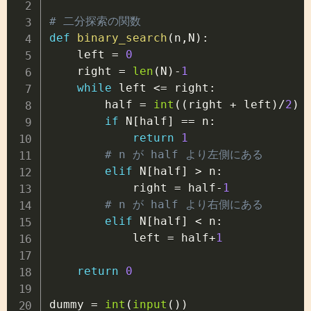
# 二分探索の関数
def
binary_search
(
n
,
N
)
:
    left 
=
0
    right 
=
len
(
N
)
-
1
while
 left 
<=
 right
:
        half 
=
int
(
(
right 
+
 left
)
/
2
)
if
 N
[
half
]
==
 n
:
return
1
# n が half より左側にある
elif
 N
[
half
]
>
 n
:
            right 
=
 half
-
1
# n が half より右側にある
elif
 N
[
half
]
<
 n
:
            left 
=
 half
+
1
return
0
dummy 
=
int
(
input
(
)
)