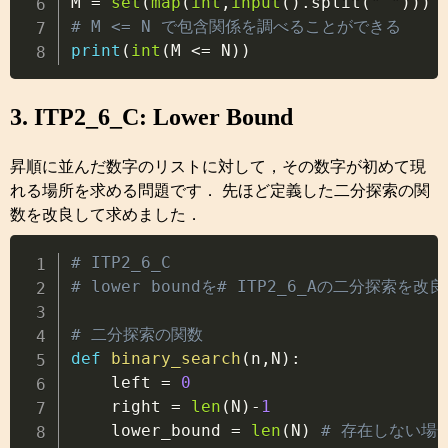
M 
=
set
(
map
(
int
,
input
(
)
.
split
(
" "
)
)
)
# M <= N で包含関係を調べることができる
print
(
int
(
M 
<=
 N
)
)
3. ITP2_6_C: Lower Bound
昇順に並んだ数字のリストに対して，その数字が初めて現
れる場所を求める問題です． 先ほど定義した二分探索の関
数を改良して求めました．
Copy
# ITP2_6_C
# lower boundを# ITP2_6_Aの二分探索を
# 二分探索の関数
def
binary_search
(
n
,
N
)
:
    left 
=
0
    right 
=
len
(
N
)
-
1
    lower_bound 
=
len
(
N
)
# 存在しない場