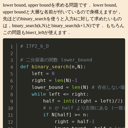
lower bound, upper boundを求める問題です． lower bound,
upper boundと大層な名前が付いているので身構えますが，
先ほどのbinary_searchを使うと入力kに対して求めたいもの
は，binary_search(k,N)とbinary_search(k+1,N)です． もちろん
この問題もbisect_leftが使えます．
Copy
# ITP2_6_D
# 二分探索の関数 lower_bound
def
binary_search
(
n
,
N
)
:
    left 
=
0
    right 
=
len
(
N
)
-
1
    lower_bound 
=
len
(
N
)
# 存在しない場
while
 left 
<=
 right
:
        half 
=
int
(
(
right 
+
 left
)
/
2
)
# n が half より左側にある (
if
 N
[
half
]
>=
 n
:
            right 
=
 half
-
1