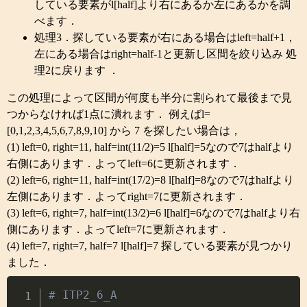
している要素がl[half]より右にあるか左にあるかを調
べます．
処理3．探している要素が右にある場合はleft=half+1，
左にある場合はright=half-1と更新し区間を絞り込み 処
理2に戻ります ．
この処理によって区間が何度も半分に割られて最後まで見
つからなければ1点に潰れます． 例えばl=
[0,1,2,3,4,5,6,7,8,9,10] から 7 を探したい場合は，
(1) left=0, right=11, half=int(11/2)=5 l[half]=5なので7はhalfより
右側にあります．よってleft=6に更新されます．
(2) left=6, right=11, half=int(17/2)=8 l[half]=8なので7はhalfより
左側にあります．よってright=7に更新されます．
(3) left=6, right=7, half=int(13/2)=6 l[half]=6なので7はhalfより右
側にあります．よってleft=7に更新されます．
(4) left=7, right=7, half=7 l[half]=7 探している要素が見つかり
ました．
Copy
# ITP2_6_A