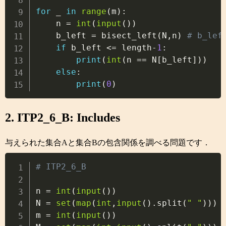
for
 _ 
in
range
(
m
)
:
    n 
=
int
(
input
(
)
)
    b_left 
=
 bisect_left
(
N
,
n
)
# b_l
if
 b_left 
<=
 length
-
1
:
print
(
int
(
n 
==
 N
[
b_left
]
)
)
else
:
print
(
0
)
2. ITP2_6_B: Includes
与えられた集合Aと集合Bの包含関係を調べる問題です．
Copy
# ITP2_6_B
n 
=
int
(
input
(
)
)
N 
=
set
(
map
(
int
,
input
(
)
.
split
(
" "
)
)
)
m 
=
int
(
input
(
)
)