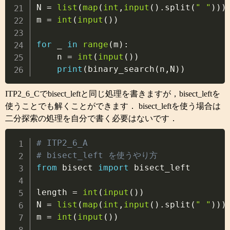
N 
=
list
(
map
(
int
,
input
(
)
.
split
(
" "
)
)
)
m 
=
int
(
input
(
)
)
for
 _ 
in
range
(
m
)
:
    n 
=
int
(
input
(
)
)
print
(
binary_search
(
n
,
N
)
)
ITP2_6_Cでbisect_leftと同じ処理を書きますが，bisect_leftを
使うことでも解くことができます． bisect_leftを使う場合は
二分探索の処理を自分で書く必要はないです．
Copy
# ITP2_6_A
# bisect_left を使うやり方
from
 bisect 
import
 bisect_left

length 
=
int
(
input
(
)
)
N 
=
list
(
map
(
int
,
input
(
)
.
split
(
" "
)
)
)
m 
=
int
(
input
(
)
)