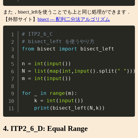
また，bisect_leftを使うことでも上と同じ処理ができます．
【外部サイト】
bisect --- 配列二分法アルゴリズム
Copy
# ITP2_6_C
# bisect_left を使うやり方
from
 bisect 
import
 bisect_left

n 
=
int
(
input
(
)
)
N 
=
list
(
map
(
int
,
input
(
)
.
split
(
" "
)
)
)
m 
=
int
(
input
(
)
)
for
 _ 
in
range
(
m
)
:
    k 
=
int
(
input
(
)
)
print
(
bisect_left
(
N
,
k
)
)
4. ITP2_6_D: Equal Range