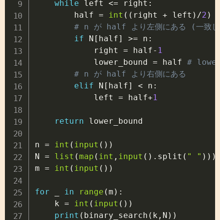
while
 left 
<=
 right
:
        half 
=
int
(
(
right 
+
 left
)
/
2
)
# n が half より左側にある (
if
 N
[
half
]
>=
 n
:
            right 
=
 half
-
1
            lower_bound 
=
 half 
# lowe
# n が half より右側にある
elif
 N
[
half
]
<
 n
:
            left 
=
 half
+
1
return
 lower_bound

n 
=
int
(
input
(
)
)
N 
=
list
(
map
(
int
,
input
(
)
.
split
(
" "
)
)
)
m 
=
int
(
input
(
)
)
for
 _ 
in
range
(
m
)
:
    k 
=
int
(
input
(
)
)
print
(
binary_search
(
k
,
N
)
)