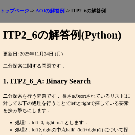
トップページ
->
AOJの解答例
-> ITP2_6の解答例
ITP2_6の解答例(Python)
更新日: 2025年11月24日 (月)
二分探索に関する問題です．
1. ITP2_6_A: Binary Search
二分探索を行う問題です． 長さnのsortされているリストlに
対して以下の処理を行うことでleftとrightで探している要素
を挟み撃ちにします．
処理1．left=0, right=n-1 とします．
処理2．leftとrightの中点half(=(left+right)/2) について探