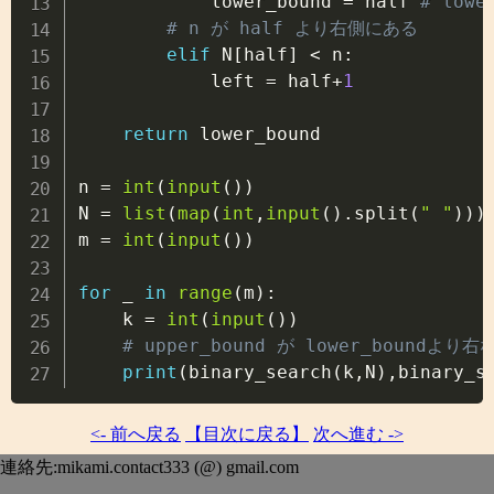
            lower_bound 
=
 half 
# lowe
# n が half より右側にある
elif
 N
[
half
]
<
 n
:
            left 
=
 half
+
1
return
 lower_bound

n 
=
int
(
input
(
)
)
N 
=
list
(
map
(
int
,
input
(
)
.
split
(
" "
)
)
)
m 
=
int
(
input
(
)
)
for
 _ 
in
range
(
m
)
:
    k 
=
int
(
input
(
)
)
# upper_bound が lower_bou
print
(
binary_search
(
k
,
N
)
,
binary_s
<- 前へ戻る
【目次に戻る】
次へ進む ->
連絡先:mikami.contact333 (@) gmail.com